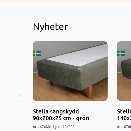
Nyheter
Tillverkard i Sverige
Tillver
Stella sängskydd
Stel
90x200x25 cm - grön
140x
Art.
676
Mörkgrön
90x200
Art.
676