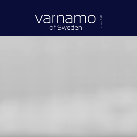
Gå till innehåll
Header.homePage