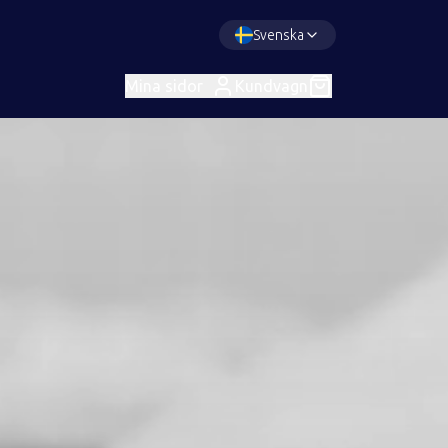
Svenska
Mina sidor
Kundvagn