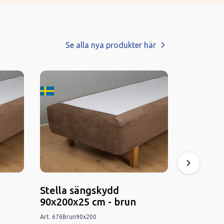
Se alla nya produkter här
Tillverkard i Sverige
Tillverkard
Stella sängskydd
Stella s
90x200x25 cm - brun
140x200
Art.
676
Brun
90x200
Art.
676
Brun
1