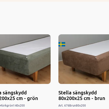
kard i Sverige
Tillverkard i Sverige
la sängskydd
Stella sängskydd
200x25 cm - grön
80x200x25 cm - brun
Mörkgrön
140x200
Art.
676
Brun
80x200