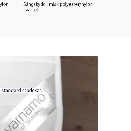
ylon
Sängskydd i mjuk polyester/nylon
Sängskydd 
kvalitet
kvalitet
a standard storlekar.